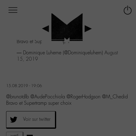
Afficher
Panneau de gestion des cookies
Labo
Connex
-
le
M-
menu
Aller
Bravo et Supertramp super choix
au
menu
— Dominique Luherne (@Dominiqueluhern)
August
Aller
15, 2019
au
contenu
Aller
à
15.08.2019 - 19:06
la
recherche
@brunotdlb @AudePocchiola @RogerHodgson @M_Chedid
Bravo et Supertramp super choix
Voir sur twitter