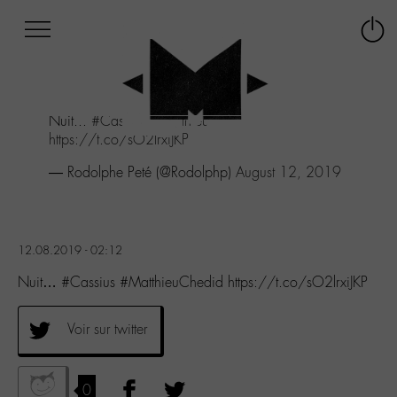
Afficher
Panneau de gestion des cookies
Labo
Connex
-
le
M-
menu
Aller
Nuit...
#Cassius
#MatthieuChedid
au
https://t.co/sO2lrxiJKP
menu
Aller
— Rodolphe Peté (@Rodolphp)
August 12, 2019
au
contenu
Aller
à
12.08.2019 - 02:12
la
recherche
Nuit… #Cassius #MatthieuChedid https://t.co/sO2lrxiJKP
Voir sur twitter
0