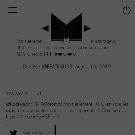
Afficher
Panneau de gestion des cookies
Labo
Connex
-
le
M-
menu
Aller
Mais tellement FX! C est vous les super courageux
au
et super forts! Les super-chéris! Comme chante
menu
@M_Chedid
!!!!! 🙌❤️☺️❤️☺️
Aller
au
— Doc Béa (@BEATRIBU35)
August 10, 2019
contenu
Aller
à
la
recherche
10.08.2019 - 17:21
@KadreledaK @FXMoronval Mais tellement FX! C est vous les
super courageux et super forts! Les super-chéris! Comme c…
https://t.co/mFyvPSh1vQ
Voir sur twitter