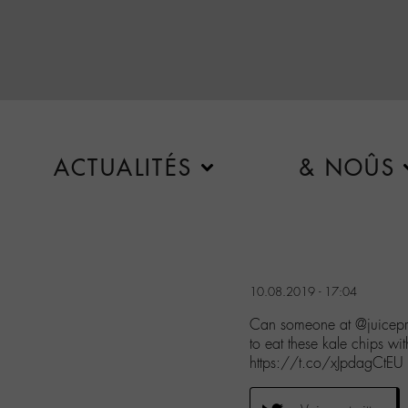
ACTUALITÉS
& NOÛS
10.08.2019 - 17:04
Can someone at @juicepre
to eat these kale chips 
https://t.co/xJpdagCtEU