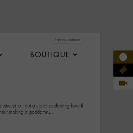
Espace membre
BOUTIQUE
sstweet put out a video explaining how tf
without making a goddamn…