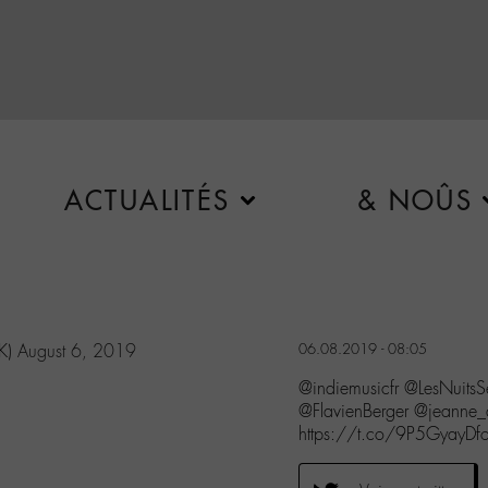
ACTUALITÉS
& NOÛS
K)
August 6, 2019
06.08.2019 - 08:05
@indiemusicfr @LesNuits
@FlavienBerger @jeann
https://t.co/9P5GyayDf