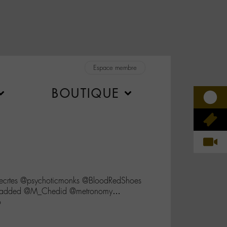
Espace membre
BOUTIQUE
Secrtes @psychoticmonks @BloodRedShoes
e_added @M_Chedid @metronomy…
o