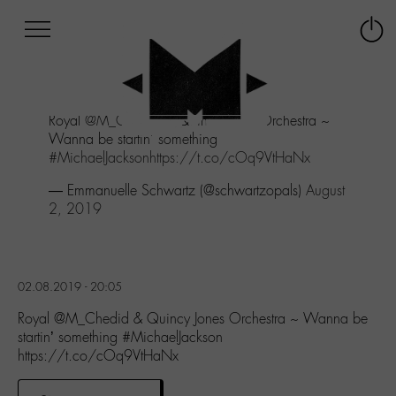
Afficher
Panneau de gestion des cookies
Labo
Connex
-
le
M-
menu
Aller
Royal
@M_Chedid
& Quincy Jones Orchestra ~
au
Wanna be startin' something
menu
#MichaelJackson
https://t.co/cOq9VtHaNx
Aller
au
— Emmanuelle Schwartz (@schwartzopals)
August
contenu
2, 2019
Aller
à
la
recherche
02.08.2019 - 20:05
Royal @M_Chedid & Quincy Jones Orchestra ~ Wanna be
startin’ something #MichaelJackson
https://t.co/cOq9VtHaNx