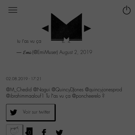
Afficher
Panneau de gestion des cookies
Labo
Connex
-
le
M-
menu
Aller
Tu l’as vu ça @poncheerelo ?
au
menu
— 𝓔𝓶𝓲 (@EmiMuser)
August 2, 2019
Aller
au
contenu
Aller
02.08.2019 - 17:21
à
la
@M_Chedid @Nagui @QuincyDJones @quincyjonesprod
recherche
@ibrahimmaalouf1 Tu l’as vu ça @poncheerelo ?
Voir sur twitter
0