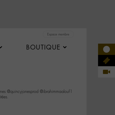
Espace membre
BOUTIQUE
es @quincyjonesprod @ibrahimmaalouf1
tées.