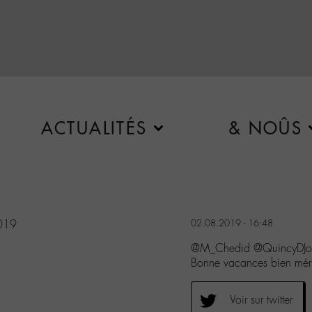
ACTUALITÉS
& NOÛS
2019
02.08.2019 - 16:48
@M_Chedid @QuincyDJon
Bonne vacances bien méri
Voir sur twitter