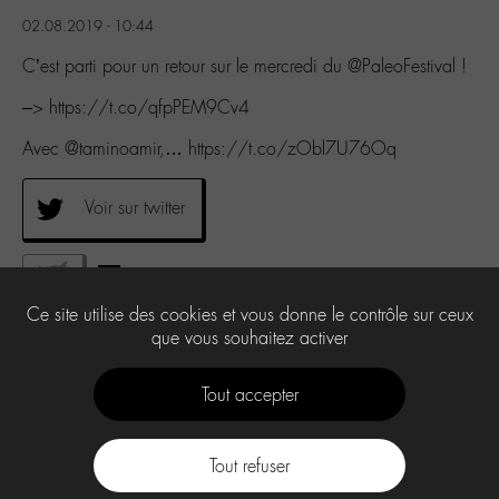
02.08.2019 - 10:44
C’est parti pour un retour sur le mercredi du @PaleoFestival !
–> https://t.co/qfpPEM9Cv4
Avec @taminoamir,… https://t.co/zObl7U76Oq
Voir sur twitter
0
Ce site utilise des cookies et vous donne le contrôle sur ceux
que vous souhaitez activer
Tout accepter
Tout refuser