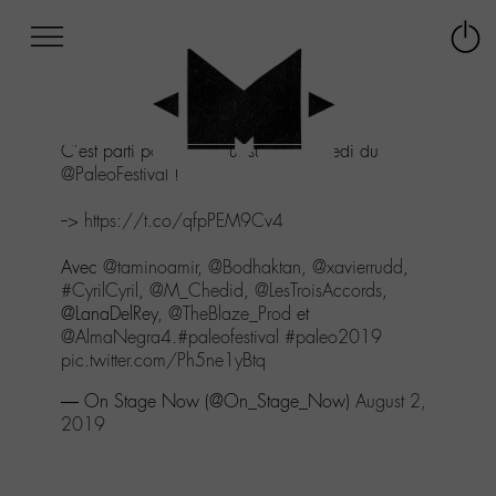
Afficher
Panneau de gestion des cookies
Labo
Connex
-
le
M-
menu
Aller
C'est parti pour un retour sur le mercredi du
au
@PaleoFestival
!
menu
Aller
-->
https://t.co/qfpPEM9Cv4
au
contenu
Avec
@taminoamir
,
@Bodhaktan
,
@xavierrudd
,
Aller
#CyrilCyril
,
@M_Chedid
,
@LesTroisAccords
,
à
@LanaDelRey,
@TheBlaze_Prod
et
la
@AlmaNegra4
.
#paleofestival
#paleo2019
recherche
pic.twitter.com/Ph5ne1yBtq
— On Stage Now (@On_Stage_Now)
August 2,
2019