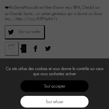
❤️#LaSeineMusicale est fière d’avoir reçu @M_Chedid sur
sa Grande Seine…un artiste généreux qui a donné un show
exc… https://t.co/KilPNyAm1s
Voir sur twitter
0
Ce site utilise des cookies et vous donne le contrôle sur ceux
que vous souhaitez activer
Tout accepter
Tout refuser