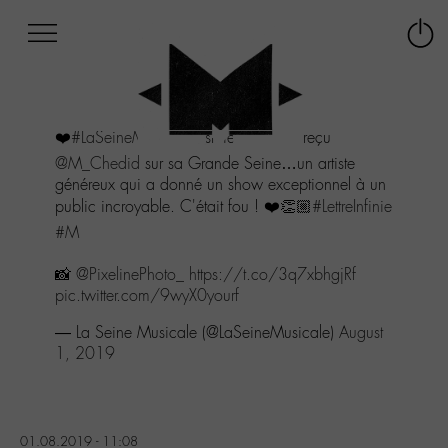
Afficher
Panneau de gestion des cookies
Labo
Connex
-
le
M-
menu
Aller
❤️
#LaSeineMusicale
est fière d'avoir reçu
au
menu
@M_Chedid
sur sa Grande Seine…un artiste
Aller
généreux qui a donné un show exceptionnel à un
au
public incroyable. C'était fou ! ❤️👏🏼
#LettreInfinie
contenu
#M
Aller
à
📸
@PixelinePhoto_
https://t.co/3q7xbhgjRf
la
pic.twitter.com/9wyX0yourf
recherche
— La Seine Musicale (@LaSeineMusicale)
August
1, 2019
01.08.2019 - 11:08