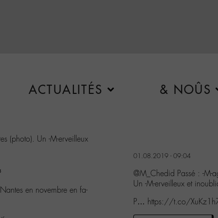
ACTUALITÉS
& NOÛS
es (photo). Un -M-erveilleux
01.08.2019 - 09:04

@M_Chedid Passé : -M-agi
Un -M-erveilleux et inoubl
de Nantes en novembre en fa-
P… https://t.co/XuKz1h