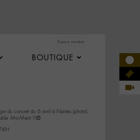
Espace membre
BOUTIQUE
e du concert du 6 avril à Nantes (photo).
iable -M-o-M-ent !!😍
7rKH