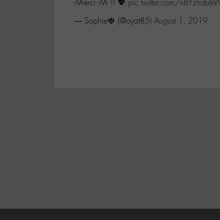
-M-erci -M- !! 💖
pic.twitter.com/nBYzhdbB
— Sophie🍓 (@oyat85)
August 1, 2019