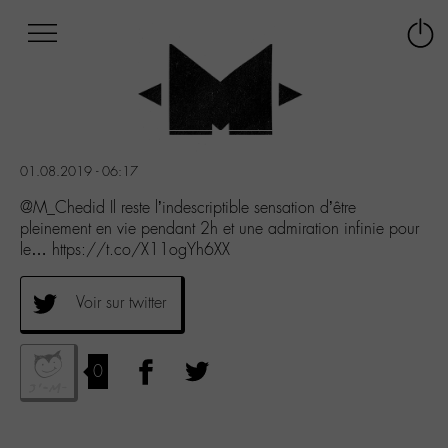
Afficher
Panneau de gestion des cookies
Labo
Connex
-
le
M-
menu
Aller
au
menu
01.08.2019 - 06:17
Aller
au
@M_Chedid Il reste l’indescriptible sensation d’être
contenu
pleinement en vie pendant 2h et une admiration infinie pour
Aller
le… https://t.co/X11ogYh6XX
à
la
Voir sur twitter
recherche
0