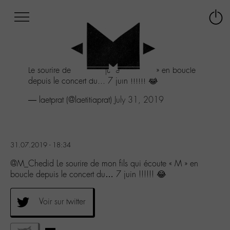
Afficher
Panneau de gestion des cookies
Labo
Connex
-
le
M-
menu
Aller
Le sourire de mon fils qui écoute « M » en boucle
au
depuis le concert du... 7 juin !!!!!! 😂
menu
Aller
— laetprat (@laetitiaprat)
July 31, 2019
au
contenu
Aller
à
31.07.2019 - 18:34
la
recherche
@M_Chedid Le sourire de mon fils qui écoute « M » en
boucle depuis le concert du… 7 juin !!!!!! 😂
Voir sur twitter