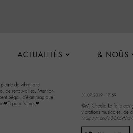
ACTUALITÉS
& NOÛS
e pleine de vibrations
s, de retrouvailles. Mention
31.07.2019 - 17:59
ncent Ségal, c'était magique
enne❤Et pour Nîmes❤
@M_Chedid La folie ces gra
vibrations musicales, de 
https://t.co/p20XoWIo