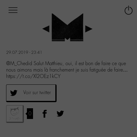
Afficher
Panneau de gestion des cookies
Labo
Connex
-
le
M-
menu
Aller
au
menu
29.07.2019 - 23:41
Aller
au
@M_Chedid Salut Matthieu, oui, il est bon de faire ce que
contenu
nous aimons mais là franchement je suis fatiguée de faire…
Aller
https://t.co/Xl2OEz1kCY
à
la
Voir sur twitter
recherche
0