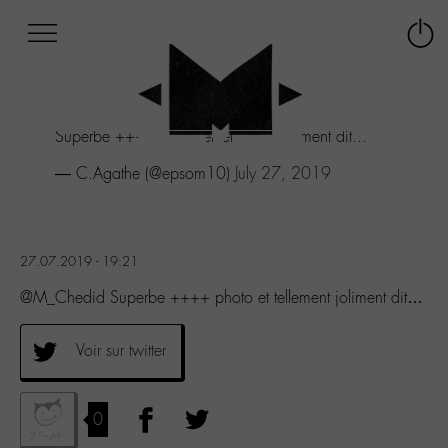
Afficher
Panneau de gestion des cookies
Labo
Connex
-
le
M-
menu
Aller
Superbe ++++ photo et tellement joliment dit...
au
menu
— C.Agathe (@epsom10)
July 27, 2019
Aller
au
contenu
Aller
27.07.2019 - 19:21
à
la
@M_Chedid Superbe ++++ photo et tellement joliment dit…
recherche
Voir sur twitter
0