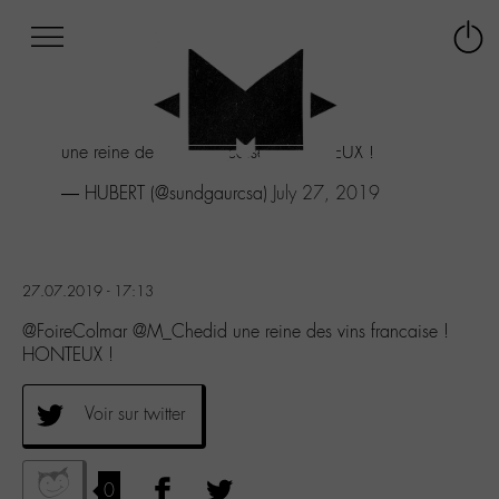
Afficher
Panneau de gestion des cookies
Labo
Connex
-
le
M-
menu
Aller
une reine des vins francaise ! HONTEUX !
au
menu
— HUBERT (@sundgaurcsa)
July 27, 2019
Aller
au
contenu
Aller
27.07.2019 - 17:13
à
la
@FoireColmar @M_Chedid une reine des vins francaise !
recherche
HONTEUX !
Voir sur twitter
0