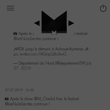
Afficher
Panneau de gestion des cookies
Labo
Connex
-
le
M-
menu
Aller
📸 Après le show
@M_Chedid
hier, le festival
au
@LesNuitsSecrtes
continue !
menu
Aller
🎶RDV jusqu'à demain à Aulnoye-Aymeries 🎶
au
pic.twitter.com/MQnpQ8oXwG
contenu
Aller
— Département du Nord (@departement59)
July
à
27, 2019
la
recherche
27.07.2019 - 16:36
📸 Après le show @M_Chedid hier, le festival
@LesNuitsSecrtes continue !