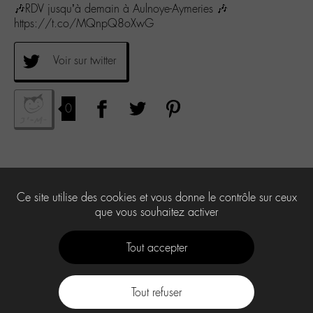
🎶RDV jusqu’à demain à Aulnoye-Aymeries 🎶
https://t.co/MQnpQ8oXwG
Voir sur twitter
0
Ce site utilise des cookies et vous donne le contrôle sur ceux
que vous souhaitez activer
Tout accepter
Tout refuser