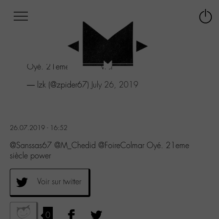
Afficher
Panneau de gestion des cookies
Labo
Connex
-
le
M-
menu
Aller
Oyé. 21eme siècle power
au
menu
— lzk (@zpider67)
July 26, 2019
Aller
au
contenu
Aller
26.07.2019 - 16:52
à
la
@Sanssas67 @M_Chedid @FoireColmar Oyé. 21eme
recherche
siècle power
Voir sur twitter
0