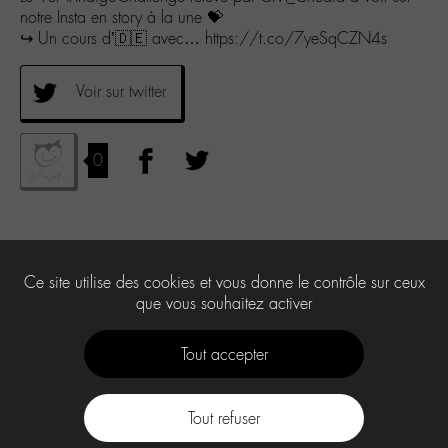
notre Insta en story à la une 💝
↪ Un cours d’🇩🇪 avec… https://t.co/7yeSqCZN4s
Voir sur twitter
0
Ce site utilise des cookies et vous donne le contrôle sur ceux
que vous souhaitez activer
Tout accepter
Tout refuser