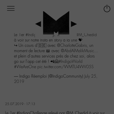
Afficher
Panneau de gestion des cookies
Labo
Connex
-
le
M-
menu
Aller
Le 1er
#IndigoChallenge
relevé par
@M_Chedid
au
à voir sur notre Insta en story à la une 💝
menu
↪ Un cours d'🇩🇪 avec
@CharlotteGabris
, un
Aller
moment de lecture 📖 avec
@AbdAlMalikMusic
...
au
et plein d'autres services près de chez soi, alors
contenu
go sur l'app cet été ! 📲🤗
#IndigoWorld
Aller
#WeAreOne
pic.twitter.com/WMTU4VW05S
à
la
— Indigo Réemploi (@IndigoCommunity)
July 25,
recherche
2019
25.07.2019 - 17:13
Le 1er #IndigoChallenge relevé par @M_Chedid à voir sur