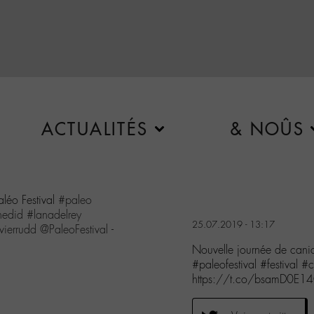
ACTUALITÉS
& NOÛS
aléo Festival
#paleo
hedid
#lanadelrey
25.07.2019 - 13:17
ierrudd
@PaleoFestival
-
Nouvelle journée de canic
#paleofestival #festival 
https://t.co/bsamD0E1