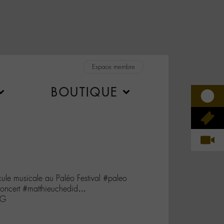
Espace membre
BOUTIQUE
ule musicale au Paléo Festival #paleo
#concert #matthieuchedid…
4G