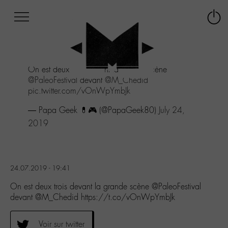
Afficher
Panneau de gestion des cookies
Labo
Connex
-
le
M-
menu
Aller
On est deux trois devant la grande scène
au
@PaleoFestival
devant
@M_Chedid
menu
pic.twitter.com/vOnWpYmbJk
Aller
au
— Papa Geek 💊🎮 (@PapaGeek80)
July 24,
contenu
2019
Aller
à
la
recherche
24.07.2019 - 19:41
On est deux trois devant la grande scène @PaleoFestival
devant @M_Chedid https://t.co/vOnWpYmbJk
Voir sur twitter