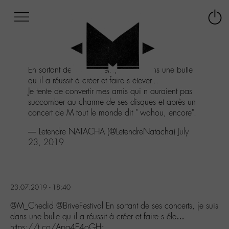
Afficher
Panneau de gestion des cookies
Labo
Connex
-
le
M-
menu
Aller
En sortant de ses concerts, je suis dans une bulle
au
qu il a réussit à créer et faire s élever...
menu
Je tente de convertir mes amis qui n auraient pas
Aller
succomber au charme de ses disques et après un
au
concert de M tout le monde dit " wahou, encore".
contenu
Aller
— Letendre NATACHA (@LetendreNatacha)
July
à
23, 2019
la
recherche
23.07.2019 - 18:40
@M_Chedid @BriveFestival En sortant de ses concerts, je suis
dans une bulle qu il a réussit à créer et faire s éle…
https://t.co/Apg4E4oGHr