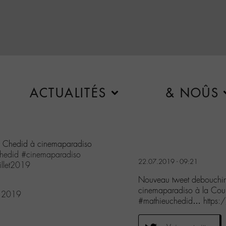
ACTUALITÉS
& NOÛS
eu Chedid à cinemaparadiso
hedid
#cinemaparadiso
22.07.2019 - 09:21
illet2019
Nouveau tweet debouchine
cinemaparadiso à la Cour 
, 2019
#mathieuchedid… https: