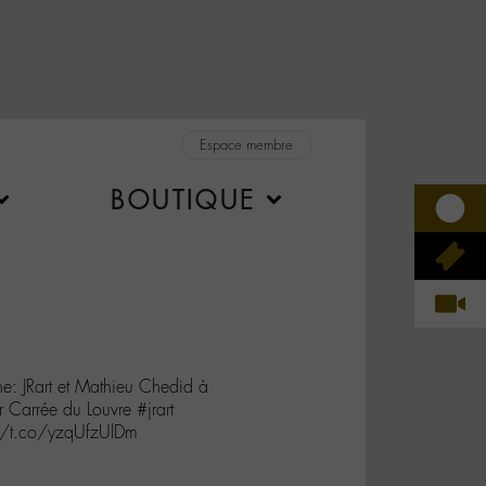
Espace membre
BOUTIQUE
: JRart et Mathieu Chedid à
Carrée du Louvre #jrart
//t.co/yzqUfzUlDm