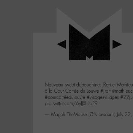
Panneau de gestion des cookies
LABO
-
Aller
Laboratoire
au
poétique
M-
menu
et
musical
Aller
autour
au
de
contenu
l'univers
Aller
de
-
à
M-
Nouveau tweet debouchine: JRart et Mathi
la
à la Cour Carrée du Louvre
#jrart
#mathieuc
recherche
#courcarréedulouvre
#visagesvillages
#22ju
pic.twitter.com/6yIJXHraP9
— Magali TheMouse (@Nicesouris)
July 22