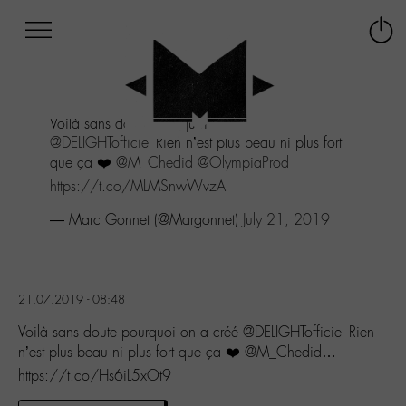
Afficher
Panneau de gestion des cookies
Labo
Connex
-
le
M-
menu
Aller
Voilà sans doute pourquoi on a créé
au
@DELIGHTofficiel
Rien n’est plus beau ni plus fort
menu
que ça ❤️
@M_Chedid
@OlympiaProd
Aller
au
https://t.co/MLMSnwWvzA
contenu
— Marc Gonnet (@Margonnet)
July 21, 2019
Aller
à
la
recherche
21.07.2019 - 08:48
Voilà sans doute pourquoi on a créé @DELIGHTofficiel Rien
n’est plus beau ni plus fort que ça ❤️ @M_Chedid…
https://t.co/Hs6iL5xOt9