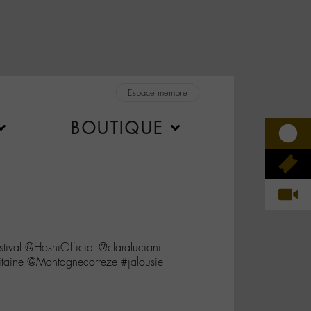
Espace membre
BOUTIQUE
tival @HoshiOfficial @claraluciani
aine @Montagnecorreze #jalousie