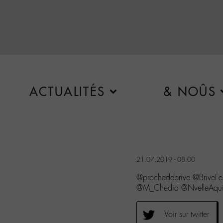
ACTUALITÉS
& NOÛS
21.07.2019 - 08:00
@prochedebrive @BriveFes
@M_Chedid @NvelleAquit
Voir sur twitter