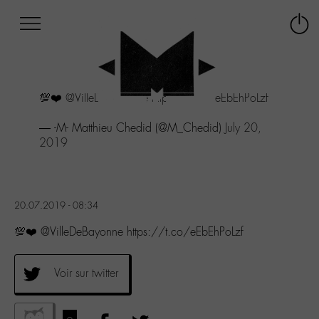
Afficher
Panneau de gestion des cookies
Labo
Connex
-
le
M-
menu
Aller
💯❤️
@VilleDeBayonne
https://t.co/eEbEhPoLzf
au
menu
— -M- Matthieu Chedid (@M_Chedid)
July 20,
Aller
2019
au
contenu
Aller
à
la
20.07.2019 - 08:34
recherche
💯❤️ @VilleDeBayonne https://t.co/eEbEhPoLzf
Voir sur twitter