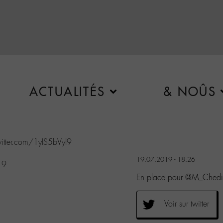
ACTUALITÉS
& NOÛS
witter.com/1yIS5bVyI9
19.07.2019 - 18:26
19
En place pour @M_Chedid
Voir sur twitter