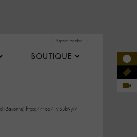
Espace membre
BOUTIQUE
 (Bayonne) https://t.co/1yIS5bVyI9