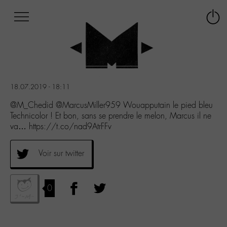
Afficher
Panneau de gestion des cookies
Labo
Connex
-
le
M-
menu
Aller
au
menu
18.07.2019 - 18:11
Aller
au
@M_Chedid @MarcusMiller959 Wouapputain le pied bleu
contenu
Technicolor ! Et bon, sans se prendre le melon, Marcus il ne
Aller
va… https://t.co/nad9AtrFFv
à
la
Voir sur twitter
recherche
0