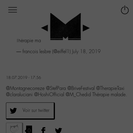
Afficher
Panneau de gestion des cookies
Labo
Connex
-
le
M-
menu
Aller
Thérapie malade.
au
menu
— francois lesbre (@eiffel1)
July 18, 2019
Aller
au
contenu
Aller
18.07.2019 - 17:56
à
la
@Montagnecorreze @StefPara @BriveFestival @TherapieTaxi
recherche
@claraluciani @HoshiOfficial @M_Chedid Thérapie malade.
Voir sur twitter
0