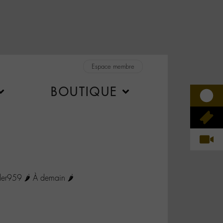
Espace membre
BOUTIQUE
r959 🌶 À demain 🌶