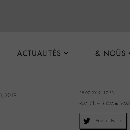
ACTUALITÉS
& NOÛS
18.07.2019 - 17:53
18, 2019
@M_Chedid @MarcusMille
Voir sur twitter