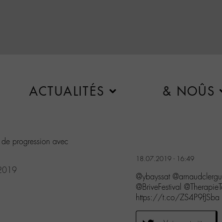
ACTUALITÉS
& NOÛS
 de progression avec
18.07.2019 - 16:49
 2019
@ybayssat @arnaudclerg
@BriveFestival @Therapie
https://t.co/ZS4P9fJSba