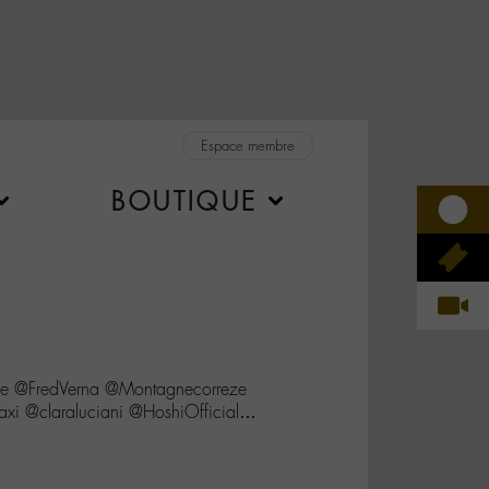
Espace membre
BOUTIQUE
ue @FredVerna @Montagnecorreze
Taxi @claraluciani @HoshiOfficial…