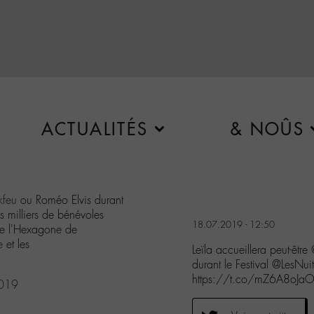
ACTUALITÉS
& NOÛS
feu
ou Roméo Elvis durant
 milliers de bénévoles
18.07.2019 - 12:50
de l'Hexagone de
e
et les
Leïla accueillera peut-ê
durant le Festival @LesNu
https://t.co/mZ6A8oJa
2019