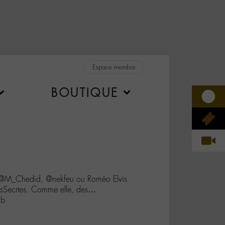
Espace membre
BOUTIQUE
tre @M_Chedid, @nekfeu ou Roméo Elvis
itsSecrtes. Comme elle, des…
Ob