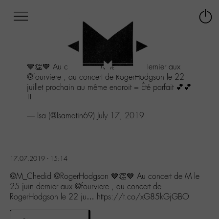
Afficher
Panneau de gestion des cookies
Labo
Connex
-
le
M-
menu
Aller
💙👏💙 Au concert de M le 25 juin dernier aux
au
@fourviere , au concert de RogerHodgson le 22
menu
juillet prochain au même endroit = Été parfait 💕💕
Aller
!!
au
contenu
— Isa (@Isamatin69)
July 17, 2019
Aller
à
la
recherche
17.07.2019 - 15:14
@M_Chedid @RogerHodgson 💙👏💙 Au concert de M le
25 juin dernier aux @fourviere , au concert de
RogerHodgson le 22 ju… https://t.co/xG85kGjGBO