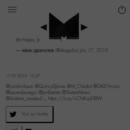
Afficher
Panneau de gestion des cookies
Labo
Connex
-
le
M-
menu
Aller
Be happy, Jonah Nilsson! :)
au
menu
— иван драголов (@dragolov)
July 17, 2019
Aller
au
contenu
Aller
17.07.2019 - 10:27
à
la
@jonahnilsson @QuincyDJones @M_Chedid @DALEYmusic
recherche
@LaurenJauregui @JonBatiste @SheleaMusic
@ibrahim_maalouf… https://t.co/cCNKupF8lW
Voir sur twitter