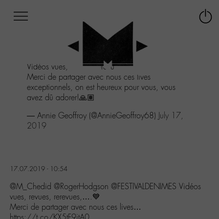
Afficher
Panneau de gestion des cookies
Labo
Connex
-
le
M-
menu
Aller
Vidéos vues, revues, rerevues,....💙
au
Merci de partager avec nous ces lives
menu
exceptionnels, on est heureux pour vous, vous
Aller
avez dû adorer!🙏🏽
au
contenu
— Annie Geoffroy (@AnnieGeoffroy68)
July 17,
Aller
2019
à
la
recherche
17.07.2019 - 10:54
@M_Chedid @RogerHodgson @FESTIVALDENIMES Vidéos
vues, revues, rerevues,….💙
Merci de partager avec nous ces lives…
https://t.co/KX5tF9jtA0