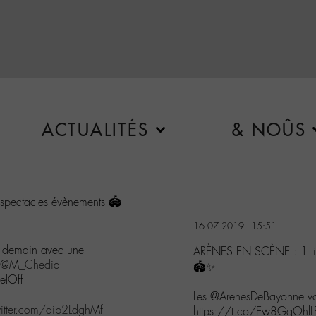
ACTUALITÉS
& NOÛS
spectacles évènements 🏟
16.07.2019 - 15:51
s demain avec une
ARÈNES EN SCÈNE : 1 lie
@M_Chedid
🏟✨
elOff
Les @ArenesDeBayonne vo
witter.com/dip2LdghMf
https://t.co/Ew8GqOhlL