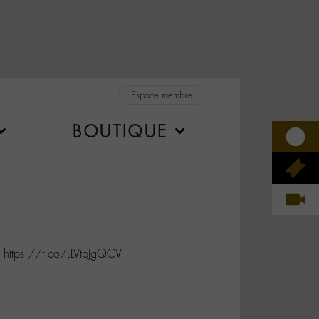
Espace membre
BOUTIQUE
https://t.co/LLVtbJgQCV