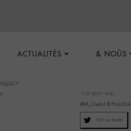
ACTUALITÉS
& NOÛS
LLVtbJgQCV
19
15.07.2019 - 16:41
@M_Chedid © PhotoDzik 
Voir sur twitter