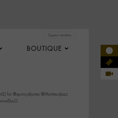
Espace membre
BOUTIQUE
t2) for @quincydjones @MontreuxJazz
OawnwEbuG