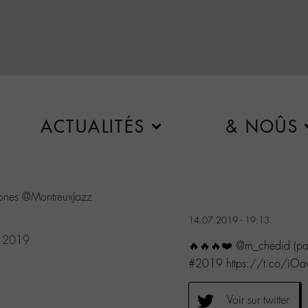
ACTUALITÉS
& NOÛS
ones
@MontreuxJazz
14.07.2019 - 19:13
, 2019
🔥🔥🔥❤️ @m_chedid (par
#2019 https://t.co/i
Voir sur twitter