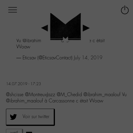
Afficher
Panneau de gestion des cookies
Labo
Connex
-
le
M-
menu
Aller
Vu @ibrahim_maalouf à Carcassonne c était
au
Woaw
menu
Aller
— Eticsav (@EticsavContact)
July 14, 2019
au
contenu
Aller
à
14.07.2019 - 17:23
la
recherche
@shcisse @MontreuxJazz @M_Chedid @ibrahim_maalouf Vu
@ibrahim_maalouf à Carcassonne c était Woaw
Voir sur twitter