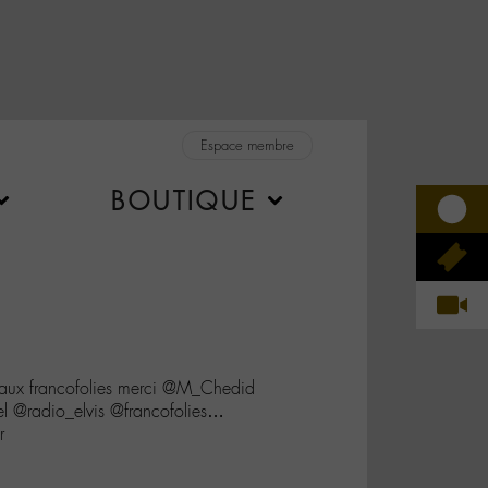
Espace membre
BOUTIQUE
t aux francofolies merci @M_Chedid
l @radio_elvis @francofolies…
r