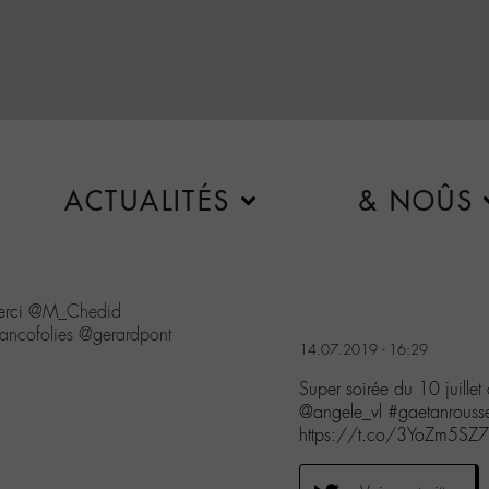
ACTUALITÉS
& NOÛS
erci
@M_Chedid
ancofolies
@gerardpont
14.07.2019 - 16:29
Super soirée du 10 juille
@angele_vl #gaetanrousse
https://t.co/3YoZm5SZ7