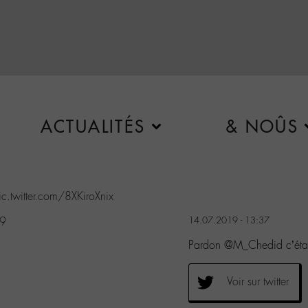
ACTUALITÉS
& NOÛS
ic.twitter.com/8XKiroXnix
19
14.07.2019 - 13:37
Pardon @M_Chedid c’était
Voir sur twitter