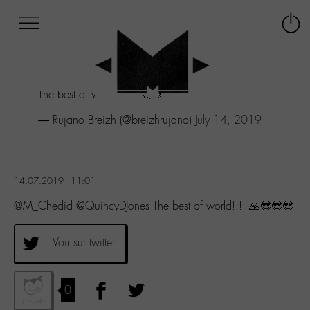
Afficher
Panneau de gestion des cookies
Labo
Connex
-
le
M-
menu
Aller
The best of world!!!! 🙏😍😍😍
au
menu
— Rujano Breizh (@breizhrujano)
July 14, 2019
Aller
au
contenu
Aller
14.07.2019 - 11:01
à
la
@M_Chedid @QuincyDJones The best of world!!!! 🙏😍😍😍
recherche
Voir sur twitter
0