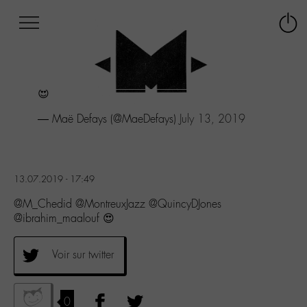
Afficher
Panneau de gestion des cookies
Labo
Connex
-
le
M-
menu
Aller
😍
au
menu
— Maë Defays (@MaeDefays)
July 13, 2019
Aller
au
contenu
Aller
13.07.2019 - 17:49
à
la
@M_Chedid @MontreuxJazz @QuincyDJones
recherche
@ibrahim_maalouf 😍
Voir sur twitter
0