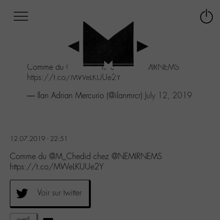
Afficher
Panneau de gestion des cookies
Labo
Connex
-
le
M-
menu
Aller
Comme du
@M_Chedid
chez
@NEMIRNEMS
au
https://t.co/MWeLKUUe2Y
menu
Aller
— Ilan Adrian Mercurio (@ilanmrcr)
July 12, 2019
au
contenu
Aller
à
12.07.2019 - 22:51
la
recherche
Comme du @M_Chedid chez @NEMIRNEMS
https://t.co/MWeLKUUe2Y
Voir sur twitter