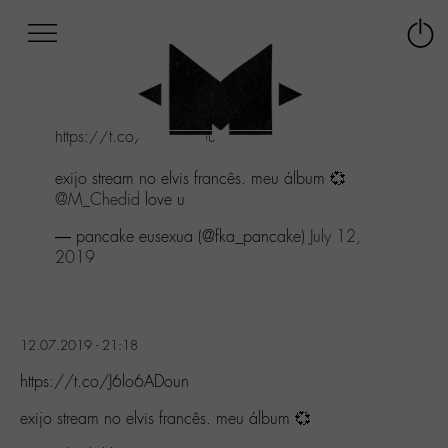
Afficher
Panneau de gestion des cookies
Labo
Connex
-
le
M-
menu
Aller
https://t.co/J6lo6ADoun
au
menu
exijo stream no elvis francês. meu álbum 💞
Aller
@M_Chedid
love u
au
contenu
— pancake eusexua (@fka_pancake)
July 12,
Aller
2019
à
la
recherche
12.07.2019 - 21:18
https://t.co/J6lo6ADoun
exijo stream no elvis francês. meu álbum 💞