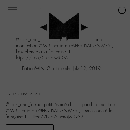
Afficher
Panneau de gestion des cookies
Labo
Connex
-
le
M-
menu
Aller
@rock_and_folk
un petit résumé de ce grand
au
moment de
@M_Chedid
au
@FESTIVALDENIMES
,
menu
l'excellence à la française !!!
Aller
https://t.co/CxmoJwLQS2
au
contenu
— PatriceMLN (@patricemln)
July 12, 2019
Aller
à
la
recherche
12.07.2019 - 21:40
@rock_and_folk un petit résumé de ce grand moment de
@M_Chedid au @FESTIVALDENIMES , l’excellence à la
française !!! https://t.co/CxmoJwLQS2