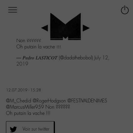
Afficher
Panneau de gestion des cookies
Labo
Connex
-
le
M-
menu
Aller
Non ??????
au
Oh putain la vache !!!
menu
Aller
— 𝑃𝑒𝑑𝑟𝑜 𝐿𝐴𝑆𝑇𝐼𝐶𝑂𝑇 (@dadathebobol)
July 12,
au
2019
contenu
Aller
à
la
12.07.2019 - 15:28
recherche
@M_Chedid @RogerHodgson @FESTIVALDENIMES
@MarcusMiller959 Non ??????
Oh putain la vache !!!
Voir sur twitter