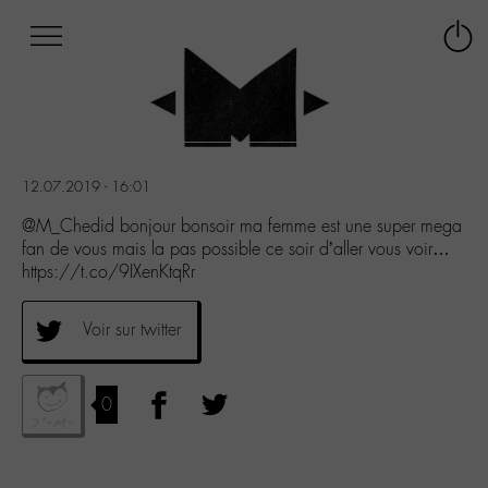
Afficher
Panneau de gestion des cookies
Labo
Connex
-
le
M-
menu
Aller
au
menu
12.07.2019 - 16:01
Aller
au
@M_Chedid bonjour bonsoir ma femme est une super mega
contenu
fan de vous mais la pas possible ce soir d’aller vous voir…
Aller
https://t.co/9IXenKtqRr
à
la
Voir sur twitter
recherche
0