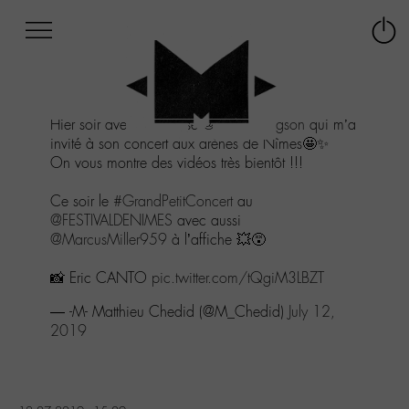
Afficher
Panneau de gestion des cookies
Labo
Connex
-
le
M-
menu
Aller
Hier soir avec l’immense
@RogerHodgson
qui m’a
au
invité à son concert aux arènes de Nîmes🤩✨
menu
On vous montre des vidéos très bientôt !!!
Aller
au
Ce soir le
#GrandPetitConcert
au
contenu
@FESTIVALDENIMES
avec aussi
Aller
@MarcusMiller959
à l’affiche 💥😵
à
la
📸 Eric CANTO
pic.twitter.com/tQgiM3LBZT
recherche
— -M- Matthieu Chedid (@M_Chedid)
July 12,
2019