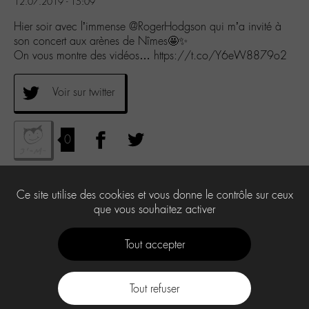
12.07.2019 - 15:09
Hier soir avec l’immense @RogerHodgson qui m’a invité à
son concert aux arènes de Nîmes🤩✨
On vous montre des vidéos… https://t.co/Y6eW8879o2
Voir sur twitter
0
Ce site utilise des cookies et vous donne le contrôle sur ceux
que vous souhaitez activer
Tout accepter
Tout refuser